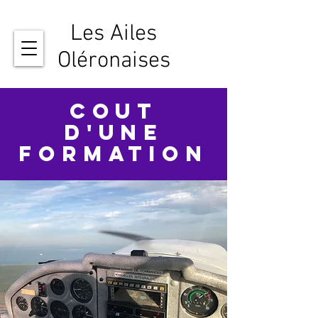
Les Ailes
Oléronaises
cout
d'une
formation