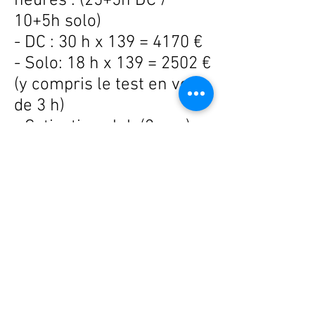
heures : (25+5h DC /
10+5h solo)
- DC : 30 h x 139 = 4170 €
- Solo: 18 h x 139 = 2502 €
(y compris le test en vol
de 3 h
)
- Cotisation club (2 ans) =
280 €
- Licence/Assurance FFA
(2 ans) = 184 €
- Fournitures
(carnet/manuel/matériel
de navigation) = 364 €
= Total : 7500 €